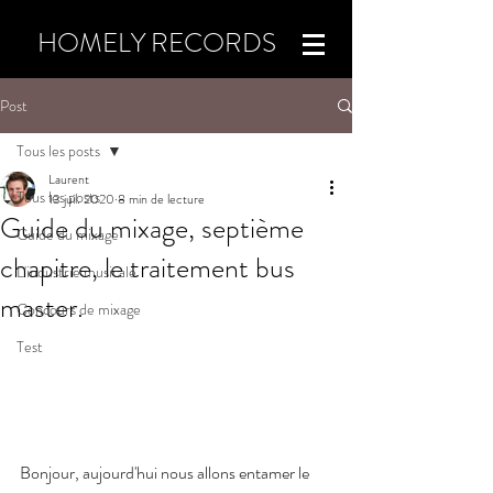
HOMELY RECORDS
Post
Tous les posts
Laurent
Tous les posts
13 juil. 2020
8 min de lecture
Guide du mixage, septième
Guide du mixage
chapitre, le traitement bus
L'industrie musicale
master.
Concours de mixage
Test
Bonjour, aujourd'hui nous allons entamer le 