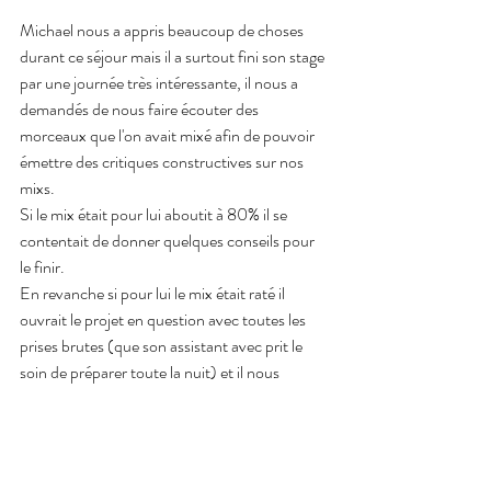
Michael nous a appris beaucoup de choses 
durant ce séjour mais il a surtout fini son stage 
par une journée très intéressante, il nous a 
demandés de nous faire écouter des 
morceaux que l'on avait mixé afin de pouvoir 
émettre des critiques constructives sur nos 
mixs.
Si le mix était pour lui aboutit à 80% il se 
contentait de donner quelques conseils pour 
le finir.
En revanche si pour lui le mix était raté il 
ouvrait le projet en question avec toutes les 
prises brutes (que son assistant avec prit le 
soin de préparer toute la nuit) et il nous 
montrait comment il aurait mixé le titre en 1 h 
(chronomètre en main).
Cette journée était vraiment bluffante puisque 