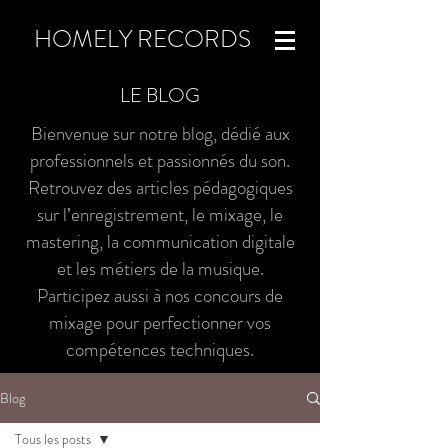
HOMELY RECORDS
LE BLOG
Bienvenue sur notre blog, dédié aux
professionnels et passionnés du son.
Retrouvez des articles pédagogiques
sur l’enregistrement, le mixage, le
mastering, la communication digitale
et les métiers de la musique.
Participez aussi à nos concours de
mixage pour perfectionner vos
compétences techniques.
Blog
Tous les posts