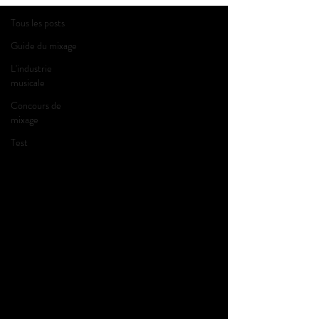
Tous les posts
Guide du mixage
L'industrie
musicale
Concours de
mixage
Test