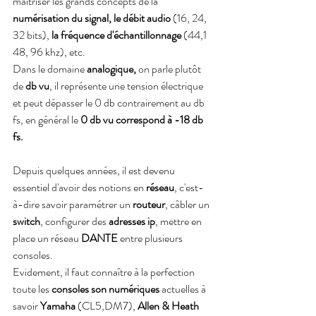
maîtriser les grands concepts de la 
numérisation du signal, le débit audio
 (16, 24, 
32 bits), 
la fréquence d'échantillonnage
 (44,1 
48, 96 khz), etc.
Dans le domaine 
analogique,
 on parle plutôt 
de 
db vu
, il représente une tension électrique 
et peut dépasser le 0 db contrairement au db 
fs, en général le 
0 db vu correspond à -18 db 
fs.
Depuis quelques années, il est devenu 
essentiel d'avoir des notions en
 réseau
, c'est-
à-dire savoir paramétrer un 
routeur
, câbler un 
switch
, configurer des 
adresses ip
, mettre en 
place un réseau 
DANTE
 entre plusieurs 
consoles.
Evidement, il faut connaître à la perfection 
toute les 
consoles son numériques
 actuelles à 
savoir 
Yamaha
 (CL5,DM7), 
Allen & Heath