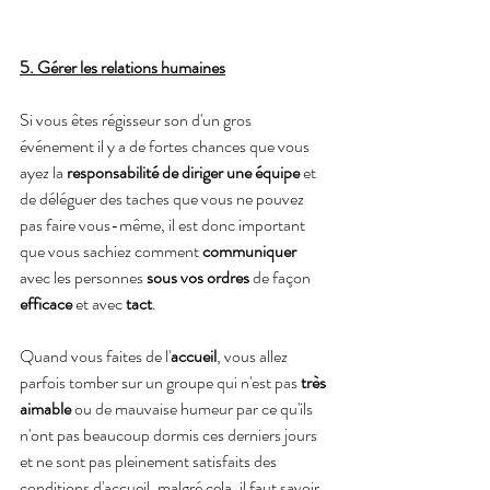
5. Gérer les relations humaines
Si vous êtes régisseur son d'un gros 
événement il y a de fortes chances que vous 
ayez la 
responsabilité de diriger une équipe
 et 
de déléguer des taches que vous ne pouvez 
pas faire vous-même, il est donc important 
que vous sachiez comment 
communiquer 
avec les personnes 
sous vos ordres 
de façon 
efficace 
et avec 
tact
.
Quand vous faites de l'
accueil
, vous allez 
parfois tomber sur un groupe qui n'est pas 
très 
aimable
 ou de mauvaise humeur par ce qu'ils 
n'ont pas beaucoup dormis ces derniers jours 
et ne sont pas pleinement satisfaits des 
conditions d'accueil, malgré cela, il faut savoir 