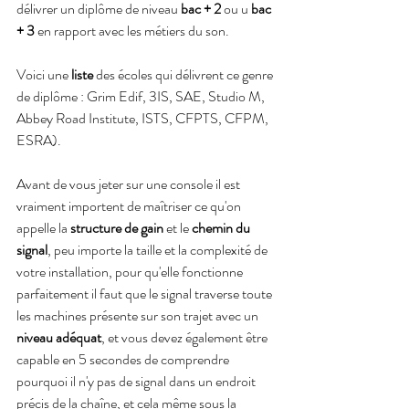
délivrer un diplôme de niveau 
bac + 2
 ou u 
bac 
+ 3
 en rapport avec les métiers du son.
Voici une
 liste
 des écoles qui délivrent ce genre 
de diplôme : Grim Edif, 3IS, SAE, Studio M, 
Abbey Road Institute, ISTS, CFPTS, CFPM, 
ESRA).
Avant de vous jeter sur une console il est 
vraiment importent de maîtriser ce qu'on 
appelle la 
structure de gain 
et le 
chemin du 
signal
, peu importe la taille et la complexité de 
votre installation, pour qu'elle fonctionne 
parfaitement il faut que le signal traverse toute 
les machines présente sur son trajet avec un 
niveau adéquat
, et vous devez également être 
capable en 5 secondes de comprendre 
pourquoi il n'y pas de signal dans un endroit 
précis de la chaîne, et cela même sous la 