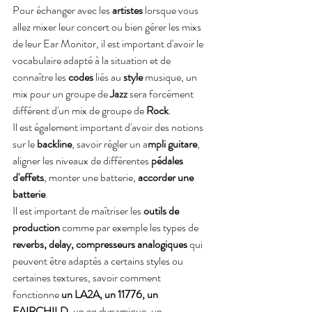
Pour échanger avec les
 artistes
 lorsque vous 
allez mixer leur concert ou bien gérer les mixs 
de leur Ear Monitor, il est important d'avoir le 
vocabulaire adapté à la situation et de 
connaître les 
codes
 liés au 
style 
musique, un 
mix pour un groupe de
 Jazz 
sera forcément 
différent d'un mix de groupe de 
Rock
.
Il est également important d'avoir des notions 
sur le 
backline
, savoir régler un a
mpli guitare
, 
aligner les niveaux de différentes 
pédales 
d'effets
, monter une batterie, 
accorder une 
batterie
.
Il est important de maîtriser les 
outils de 
production
 comme par exemple les types de 
reverbs, delay, compresseurs analogiques
 qui 
peuvent être adaptés a certains styles ou 
certaines textures, savoir comment 
fonctionne 
un LA2A, un 11776, un 
FAIRCHILD
, un eq dynamique, un 