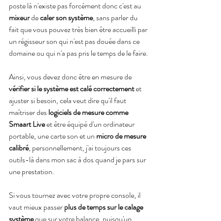
poste là n'existe pas forcément donc c'est au 
mixeur
 de 
caler son système
, sans parler du 
fait que vous pouvez très bien être accueilli par 
un régisseur son qui n'est pas douée dans ce 
domaine ou qui n'a pas pris le temps de le faire.
Ainsi, vous devez donc être en mesure de 
vérifier si le système est calé correctement 
et 
ajuster si besoin, cela veut dire qu'il faut 
maîtriser des
 logiciels de mesure comme 
Smaart Live
 et être équipé d'un ordinateur 
portable, une carte son et un 
micro de mesure 
calibré
, personnellement, j'ai toujours ces 
outils-là dans mon sac à dos quand je pars sur 
une prestation.
Si vous tournez avec votre propre console, il 
vaut mieux passer 
plus de temps sur le calage 
système
 que sur votre balance, puisqu'un 