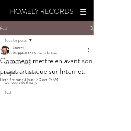
HOMELY RECORDS
Post
Tous les posts
Laurent
Tous les posts
22 sept. 2020
6 min de lecture
Comment mettre en avant son
Guide du mixage
projet artistique sur Internet.
L'industrie musicale
Dernière mise à jour :
30 oct. 2024
Concours de mixage
Test